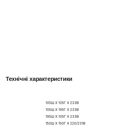
Технічні характеристики
105Ш X 105Г X 233В
105Ш X 195Г X 233В
195Ш X 105Г X 233В
150Ш X 150Г X 220/231В