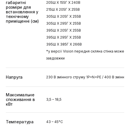
габаритні
205Ш X 155Г X 240В
розміри для
215Ш X 205Г X 255В
встановлення у
технічному
305Ш X 205Г X 255В
приміщенні (см)
305Ш X 295Г X 255В
395Ш X 205Г X 255В
395Ш X 295Г X 255В
395Ш X 385Г X 266В
*у версії Vision передня скляна стінка може бу
завдовжки
Напруга
230 В змінного струму 1P+N+PE / 400 В змінно
Максимальне
споживання в
3,5 – 18,5
кВт
Температура
43 – 45°C