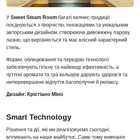
У
Sweet Steam Room
багаті велнес-традиції
поєднуються з творчістю, інноваціями та унікальним
авторським дизайном, створюючи дивовижну парову
лазню, що вирізняється та має влісний характерний
стиль.
Форми, облицювання та передові технології
забезпечують гігієну та найвищу ефективність, а
чуттєві аромати та гра кольорів дарують здоров'я та
неперевершене відчуття багополуччя й релаксу.
Дизайн: Крістіано Міно
Smart Technology
Рішення та дії, які ми реалізовуємо сьогодні,
впливають на наше майбутнє. Саме тому компанія