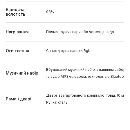
Відносна
98%
вологість
Нагрівання
Пряма подача пари або через циліндр
Освітлення
Світлодіодна панель Rgb
Вбудований музичний набір із наявним вибором 
Музичний набір
та аудіо MP3-плеєром, технологією Bluetooth
Двері із загартованого кришталю, товщ. 10 мм.
Рама / двері
Ручка: сталь