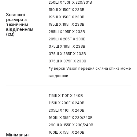
250Ш X 150Г X 220/231В
150Ш X 150Г X 233В
Зовнішні
195Ш X 150Г X 233В
розміри з
технічним
195Ш X 195Г X 233В
відділенням
285Ш X 195Г X 233В
(см)
285Ш X 285Г X 233В
375Ш X 195Г X 233В
375Ш X 285Г X 233В
375Ш X 375Г X 233В
*у версії Vision передня скляна стінка може бу
завдовжки
115Ш X 110Г X 240В
115Ш X 200Г X 240В
205Ш X 110Г X 240В
160Ш X 155Г X 230/240В
260Ш X 155Г X 230/240В
160Ш X 155Г X 240В
Мінімальні