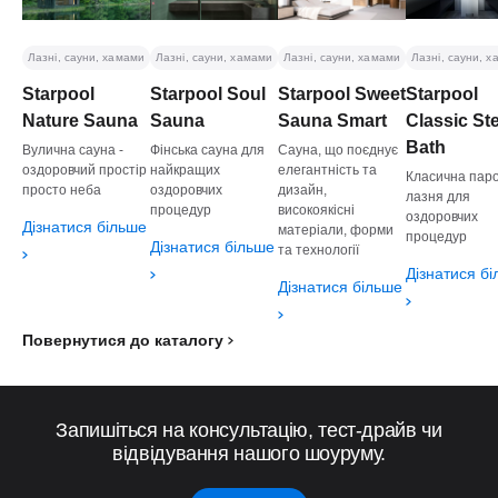
Лазні, сауни, хамами
Лазні, сауни, хамами
Лазні, сауни, хамами
Лазні, сауни, 
Starpool
Starpool Soul
Starpool Sweet
Starpool
Nature Sauna
Sauna
Sauna Smart
Classic S
Bath
Вулична сауна -
Фінська сауна для
Сауна, що поєднує
оздоровчий простір
найкращих
елегантність та
Класична пар
просто неба
оздоровчих
дизайн,
лазня для
процедур
високоякісні
оздоровчих
Дізнатися більше
матеріали, форми
процедур
Дізнатися більше
та технології
Дізнатися б
Дізнатися більше
Повернутися до каталогу
Запишіться на консультацію, тест-драйв чи
відвідування нашого шоуруму.