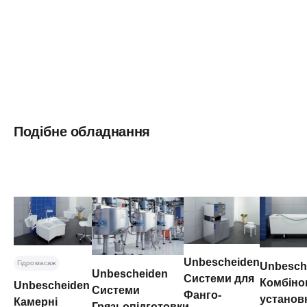
Подібне обладнання
Unbescheiden
Гідромасаж
Unbesch
Unbescheiden
Системи для
Комбіно
Unbescheiden
Системи
Фанго-
установ
Камерні
Грязьопідготовки