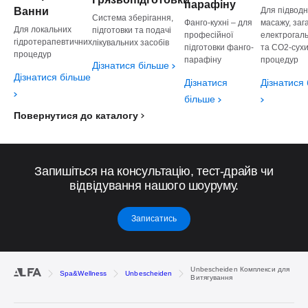
парафіну
Для підводн
Ванни
Система зберігання,
масажу, заг
Фанго-кухні – для
Для локальних
підготовки та подачі
електрогал
професійної
гідротерапевтичних
лікувальних засобів
та СО2-сух
підготовки фанго-
процедур
процедур
парафіну
Дізнатися більше
Дізнатися більше
Дізнатися
Дізнатися
більше
Повернутися до каталогу
Запишіться на консультацію, тест-драйв чи
відвідування нашого шоуруму.
Записатись
Unbescheiden Комплекси для
Spa&Wellness
Unbescheiden
Витягування