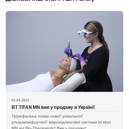
05.04.2021
BT TITAN MN вже у продажу в Україні!
Тріумфальна поява нової! унікальної!
ультракомфортної! мікронідлингової системи bt-titan
MN від Bio-Therapeutic! Вже у продажу!