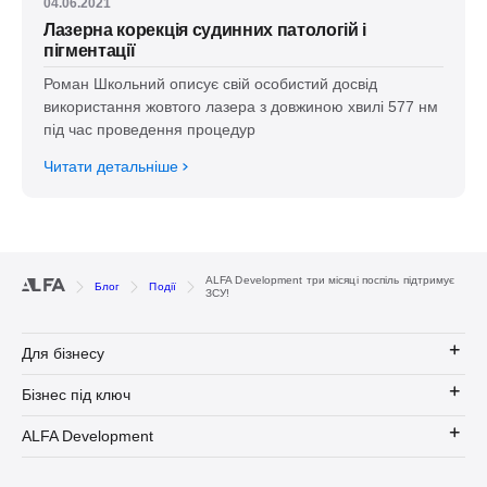
04.06.2021
Лазерна корекція судинних патологій і
пігментації
Роман Школьний описує свій особистий досвід
використання жовтого лазера з довжиною хвилі 577 нм
під час проведення процедур
Читати детальніше
ALFA Development три місяці поспіль підтримує
Блог
Події
ЗСУ!
Для бізнесу
Бізнес під ключ
ALFA Development