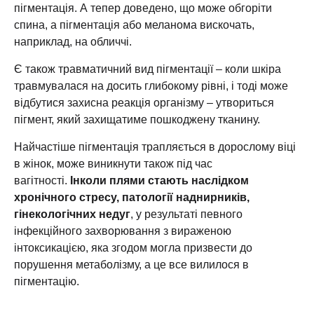
пігментація. А тепер доведено, що може обгоріти
спина, а пігментація або меланома вискочать,
наприклад, на обличчі.
Є також травматичний вид пігментації – коли шкіра
травмувалася на досить глибокому рівні, і тоді може
відбутися захисна реакція організму – утвориться
пігмент, який захищатиме пошкоджену тканину.
Найчастіше пігментація трапляється в дорослому віці
в жінок, може виникнути також під час
вагітності.
Інколи плями стають наслідком
хронічного стресу, патології наднирників,
гінекологічних недуг
, у результаті певного
інфекційного захворювання з вираженою
інтоксикацією, яка згодом могла призвести до
порушення метаболізму, а це все вилилося в
пігментацію.