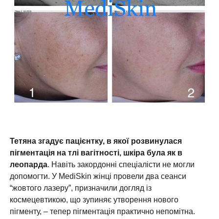
Тетяна згадує пацієнтку, в якої розвинулася
пігментація на тлі вагітності, шкіра була як в
леопарда
. Навіть закордонні спеціалісти не могли
допомогти. У MediSkin жінці провели два сеанси
“жовтого лазеру”, призначили догляд із
космецевтикою, що зупиняє утворення нового
пігменту, – тепер пігментація практично непомітна.