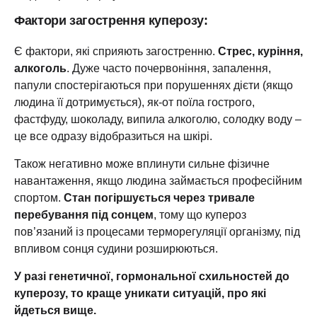
Фактори загострення куперозу:
Є фактори, які сприяють загостренню.
Стрес, куріння,
алкоголь
. Дуже часто почервоніння, запалення,
папули спостерігаються при порушеннях дієти (якщо
людина її дотримується), як-от поїла гострого,
фастфуду, шоколаду, випила алкоголю, солодку воду –
це все одразу відобразиться на шкірі.
Також негативно може вплинути сильне фізичне
навантаження, якщо людина займається професійним
спортом.
Стан погіршується через тривале
перебування під сонцем
, тому що купероз
пов’язаний із процесами терморегуляції організму, під
впливом сонця судини розширюються.
У разі генетичної, гормональної схильностей до
куперозу, то краще уникати ситуацій, про які
йдеться вище.