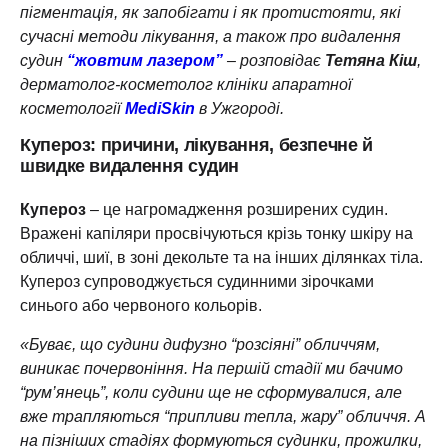
пігментація, як запобігати і як протистояти, які
сучасні методи лікування, а також про видалення
судин
“жовтим лазером”
– розповідає
Тетяна Кіш
,
дерматолог-косметолог клініки апаратної
косметології
MediSkin
в Ужгороді.
Купероз: причини, лікування, безпечне й
швидке видалення судин
Купероз
– це нагромадження розширених судин.
Вражені капіляри просвічуються крізь тонку шкіру на
обличчі, шиї, в зоні декольте та на інших ділянках тіла.
Купероз супроводжується судинними зірочками
синього або червоного кольорів.
«Буває, що судини дифузно “розсіяні” обличчям,
виникає почервоніння. На першій стадії ми бачимо
“рум’янець”, коли судини ще не сформувалися, але
вже трапляються “припливи тепла, жару” обличчя. А
на пізніших стадіях формуються судинки, прожилки,