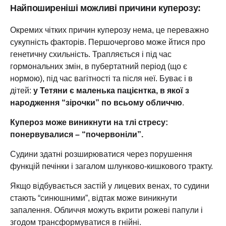
Найпоширеніші можливі причини куперозу:
Окремих чітких причин куперозу нема, це переважно
сукупність факторів. Першочергово може йтися про
генетичну схильність. Трапляється і під час
гормональних змін, в пубертатний період (що є
нормою), під час вагітності та після неї. Буває і в
дітей:
у Тетяни є маленька пацієнтка, в якої з
народження “зірочки” по всьому обличчю
.
Купероз може виникнути на тлі стресу:
понервувалися – “почервоніли”.
Судини здатні розширюватися через порушення
функцій печінки і загалом шлунково-кишкового тракту.
Якщо відбувається застій у лицевих венах, то судини
стають “синюшними”, відтак може виникнути
запалення. Обличчя можуть вкрити рожеві папули і
згодом трансформуватися в гнійні.