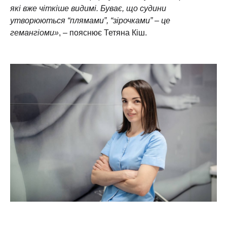
які вже чіткіше видимі. Буває, що судини
утворюються “плямами”, “зірочками” – це
гемангіоми»
, – пояснює Тетяна Кіш.