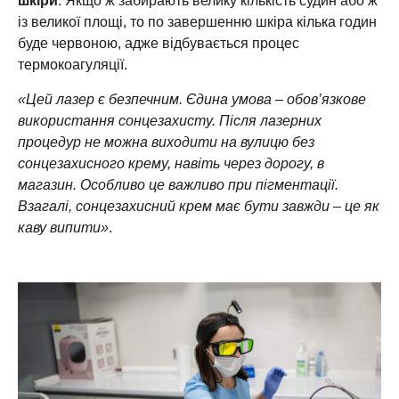
шкіри
. Якщо ж забирають велику кількість судин або ж
із великої площі, то по завершенню шкіра кілька годин
буде червоною, адже відбувається процес
термокоагуляції.
«Цей лазер є безпечним. Єдина умова – обов’язкове
використання сонцезахисту. Після лазерних
процедур не можна виходити на вулицю без
сонцезахисного крему, навіть через дорогу, в
магазин. Особливо це важливо при пігментації.
Взагалі, сонцезахисний крем має бути завжди – це як
каву випити»
.