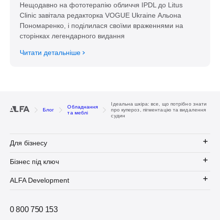
Нещодавно на фототерапію обличчя IPDL до Litus
Clinic завітала редакторка VOGUE Ukraine Альона
Пономаренко, і поділилася своїми враженнями на
сторінках легендарного видання
Читати детальніше
Ідеальна шкіра: все, що потрібно знати
Обладнання
Блог
про купероз, пігментацію та видалення
та меблі
судин
Для бізнесу
Бізнес під ключ
ALFA Development
0 800 750 153