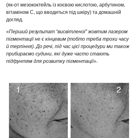
(як-от мезококтейль із коєвою кислотою, арбутином,
вітаміном С, що вводиться під шкіру) та домашній
догляд.
«Перший результат “висвітленої” жовтим лазером
пігментації не є кінцевим (тобто треба трохи часу
й терпіння). До речі, під час цієї процедури ми також
прибираємо судини, які дуже часто стають
підґрунтям для розвитку пігментації»
.