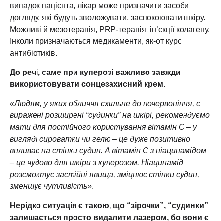
випадок пацієнта, лікар може призначити засоби
догляду, які будуть зволожувати, заспокоювати шкіру.
Можливі й мезотерапія, PRP-терапія, ін’єкції колагену.
Інколи призначаються медикаменти, як-от курс
антибіотиків.
До речі, саме при куперозі важливо завжди
використовувати сонцезахисний крем
.
«Людям, у яких обличчя схильне до почервоніння, є
виражені розширені “судинки” на шкірі, рекомендуємо
мати для постійного користування вітамін С – у
вигляді сироватки чи гелю – це дуже позитивно
впливає на стінки судин. А вітамін С з ніацинамідом
– це чудово для шкіри з куперозом. Ніацинамід
розсмоктує застійні явища, зміцнює стінки судин,
зменшує чутливість»
.
Нерідко ситуація є такою, що “зірочки”, “судинки”
залишається просто видалити лазером, бо вони є