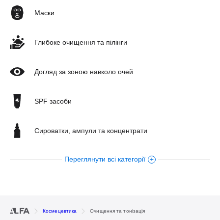
Маски
Глибоке очищення та пілінги
Догляд за зоною навколо очей
SPF засоби
Сироватки, ампули та концентрати
Переглянути всі категорії
Догляд за шкірою тіла
Креми
Космецевтика
Очищення та тонізація
Олії для обличчя