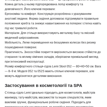
Кожна деталь у ньому підпорядкована логіці комфорту та
довговічності. Його ключові переваги:
Ергономіка та комфорт. Конструкція розроблена з урахуванням
анатомії людини. Форма сидіння допомагає підтримувати правильне
положення хребта та знижує навантаження на поперек і стегна навіть
під час тривалої роботи.
Матеріали. Для стільця використовують металеву базу та якісний
медичний шкірозамінник.
Мобільність. Легке переміщення на безшумних колесах без ризику
пошкодження поверхні.
Практичність. Зносостійке покриття вирізняється високою стійкістю до
стирання та впливу хімічних складів, зберігаючи преміальний вигляд
при інтенсивній експлуатації.
Розмір комфортного стільця-сідла Lemi Stool 052 — 80×40×50 см. Вага
— 8–9 кг. Моделі 052 та 052S мають спільні ключові переваги, але
можуть відрізнятися деталями виконання.
Застосування в косметології та SPA
Стілець-сідло Lemi ідеально підходить для косметологів, майстрів
манікюру, тату-майстрів, масажистів та інших спеціалістів, яким
важливе зручне, функціональне робоче сидіння. Підходить для