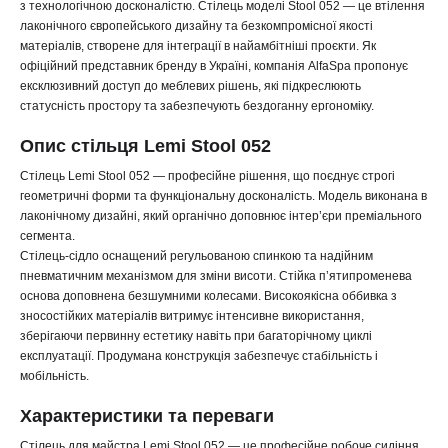
з технологічною досконалістю. Стілець моделі Stool 052 — це втілення
лаконічного європейського дизайну та безкомпромісної якості
матеріалів, створене для інтеграції в найамбітніші проєкти. Як
офіційний представник бренду в Україні, компанія AlfaSpa пропонує
ексклюзивний доступ до меблевих рішень, які підкреслюють
статусність простору та забезпечують бездоганну ергономіку.
Опис стільця Lemi Stool 052
Стілець Lemi Stool 052 — професійне рішення, що поєднує строгі
геометричні форми та функціональну досконалість. Модель виконана в
лаконічному дизайні, який органічно доповнює інтер’єри преміального
сегмента.
Стілець-сідло оснащений регульованою спинкою та надійним
пневматичним механізмом для зміни висоти. Стійка п’ятипроменева
основа доповнена безшумними колесами. Високоякісна оббивка з
зносостійких матеріалів витримує інтенсивне використання,
зберігаючи первинну естетику навіть при багаторічному циклі
експлуатації. Продумана конструкція забезпечує стабільність і
мобільність.
Характеристики та переваги
Стілець для майстра Lemi Stool 052 — це професійне робоче сидіння.