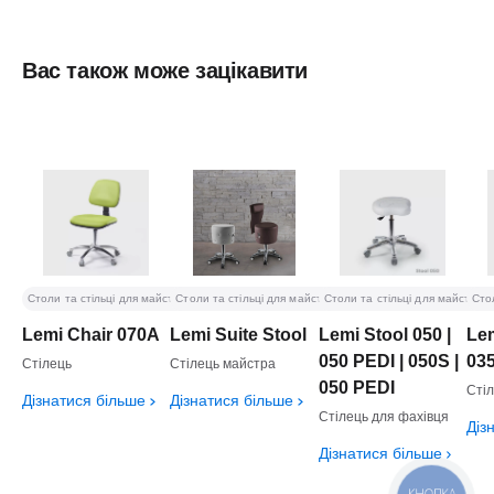
Вас також може зацікавити
Столи та стільці для майстрів
Столи та стільці для майстрів
Столи та стільці для майстрів
Сто
Lemi Chair 070A
Lemi Suite Stool
Lemi Stool 050 |
Lem
050 PEDI | 050S |
03
Стілець
Стілець майстра
050 PEDI
Сті
Дізнатися більше
Дізнатися більше
Стілець для фахівця
Діз
Дізнатися більше