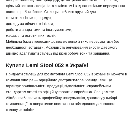
використання під час процедур, де потрібна висока маневреність,
щільний контакт спеціаліста з клієнтом і водночас вільне пересування
навколо робочої зони. Стілець особливо зручний для:
косметологічних процедур;
догляду за обличчям і тілом;
роботи з апаратами та інструментами;
масажів та естетичних технік.
Мобільна база з колесами дозволяє легко й тихо пересуватися без
необхідності вставати. Можливість регулювання висоти дає змогу
швидко адаптувати стілець під різні робочі зони та завдання.
Купити Lemi Stool 052 в Україні
Придбати стілець для косметолога Lemi Stool 052 в Україні ви можете в
компанії AlfaSpa — офіційного дистриб’ютора бренду Lemi. Це
гарантує оригінальність продукції, відповідність європейським
стандартам якості та офіційну гарантію виробника. Спеціалісти
AlfaSpa забезпечать професійну консультацію, допомогу у виборі
комплектації та оперативне постачання обладнання для вашого
салону чи клініки.