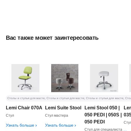
Вас также может заинтересовать
Столы и стулья для мастеров
Столы и стулья для мастеров
Столы и стулья для мастеров
Сто
Lemi Chair 070A
Lemi Suite Stool
Lemi Stool 050 |
Lem
050 PEDI | 050S |
03
Стул
Стул мастера
050 PEDI
Сту
Узнать больше
Узнать больше
Стул для специалиста