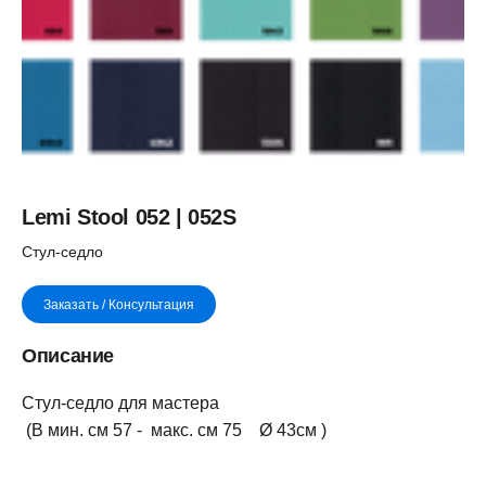
Lemi Stool 052 | 052S
Стул-седло
Заказать / Консультация
Описание
Стул-седло для мастера
(В мин. см 57 - макс. см 75 Ø 43см )