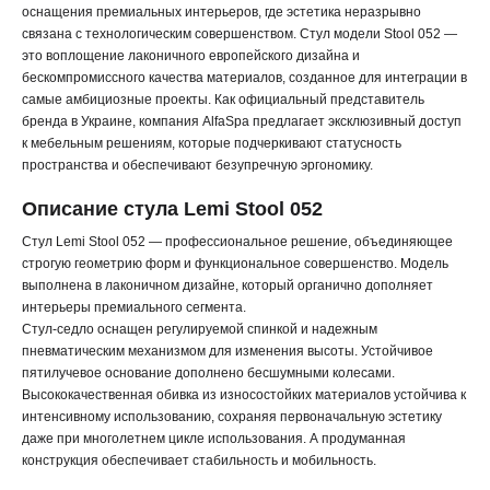
оснащения премиальных интерьеров, где эстетика неразрывно
связана с технологическим совершенством. Стул модели Stool 052 —
это воплощение лаконичного европейского дизайна и
бескомпромиссного качества материалов, созданное для интеграции в
самые амбициозные проекты. Как официальный представитель
бренда в Украине, компания AlfaSpa предлагает эксклюзивный доступ
к мебельным решениям, которые подчеркивают статусность
пространства и обеспечивают безупречную эргономику.
Описание стула Lemi Stool 052
Стул Lemi Stool 052 — профессиональное решение, объединяющее
строгую геометрию форм и функциональное совершенство. Модель
выполнена в лаконичном дизайне, который органично дополняет
интерьеры премиального сегмента.
Стул-седло оснащен регулируемой спинкой и надежным
пневматическим механизмом для изменения высоты. Устойчивое
пятилучевое основание дополнено бесшумными колесами.
Высококачественная обивка из износостойких материалов устойчива к
интенсивному использованию, сохраняя первоначальную эстетику
даже при многолетнем цикле использования. А продуманная
конструкция обеспечивает стабильность и мобильность.