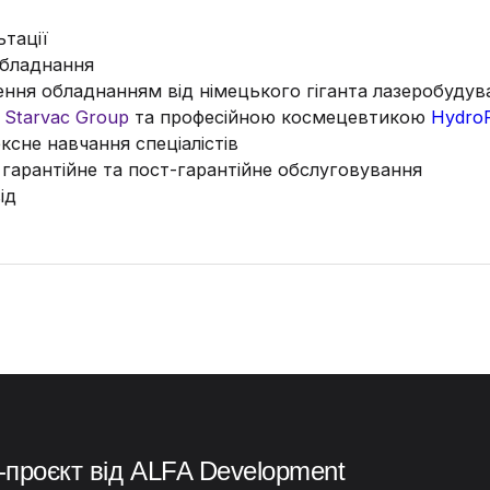
ьтації
обладнання
ння обладнанням від німецького гіганта лазеробуду
у
Starvac Group
та професійною космецевтикою
HydroP
ксне навчання спеціалістів
: гарантійне та пост-гарантійне обслуговування
ід
-проєкт від ALFA Development