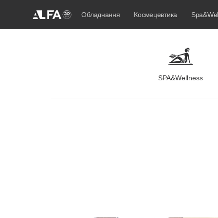
Обладнання
Космецевтика
Spa&Wel
SPA&Wellness