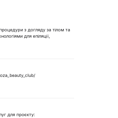
процедури з догляду за тілом та
ологіями для епіляції,
koza_beauty_club/
уг для проєкту: