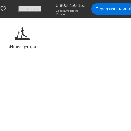
0 800 750 153
Передзвоніть мені
Безкоштовно по
Україні
Фітнес центри