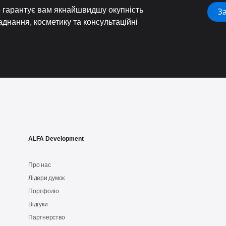
е гарантує вам якнайшвидшу окупність
За
аднання, косметику та консультаційні
ALFA Development
Про нас
Лідери думок
Портфоліо
Відгуки
Партнерство