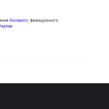
вання
Asclepion
, французького
eptide