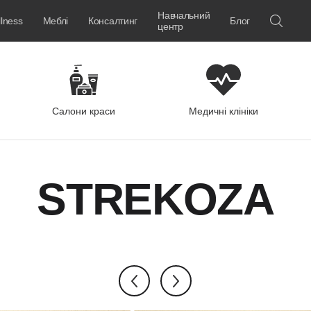
Навчальний
lness
Меблі
Консалтинг
Блог
центр
Салони краси
Медичні клініки
STREKOZA