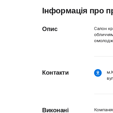
Інформація про п
Опис
Салон кр
обличчям
омолодже
Контакти
м.
ву
Виконані
Компанія