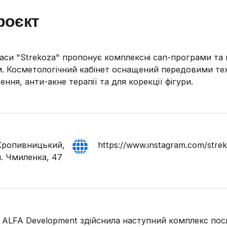
роєкт
аси "Strekoza" пропонує комплексні сап-програми та 
. Косметологічний кабінет оснащений передовими техн
ння, анти-акне терапії та для корекції фігури.
Кропивницький,
https://www.instagram.com/stre
л. Чмиленка, 47
 ALFA Development здійснила наступний комплекс посл