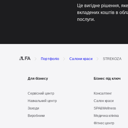
Це вигідне рішення, як
вкладених коштів в обл
послуги.
Портфоліо
Салони краси
STREKOZA
Для бізнесу
Бізнес під ключ
Сервісний центр
Консалтинг
Навчальний центр
Салон краси
Заходи
SPA&Wellness
Виробники
Медична клініка
Фітнес центр