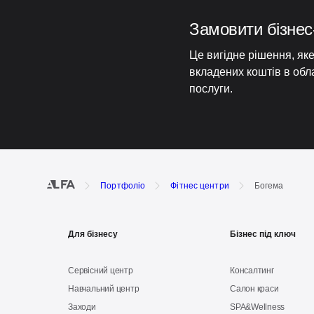
Замовити бізнес
Це вигідне рішення, як
вкладених коштів в обл
послуги.
Портфоліо
Фітнес центри
Богема
Для бізнесу
Бізнес під ключ
Сервісний центр
Консалтинг
Навчальний центр
Салон краси
Заходи
SPA&Wellness