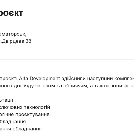
роєкт
аматорськ,
л.Двірцева 38
проєкті Alfa Development здійснили наступний комплек
ного догляду за тілом та обличчям, а також зони фітн
ьтації
 ключових технологій
огічне проєктування
обладнання
ання обладнання