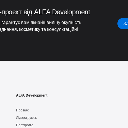
-проєкт від ALFA Development
е гарантує вам якнайшвидшу окупність
За
аднання, косметику та консультаційні
ALFA Development
Про нас
Лідери думок
Портфоліо