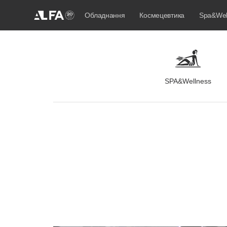
Обладнання
Космецевтика
Spa&Wel
SPA&Wellness