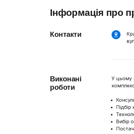
Інформація про п
Контакти
Кр
ву
Виконані
У цьому 
комплекс
роботи
Консул
Підбір
Технол
Вибір 
Постач