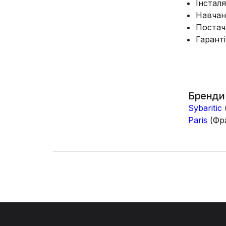
Інсталя
Навчан
Постач
Гаранті
Бренди
Sybaritic
Paris
(Фра