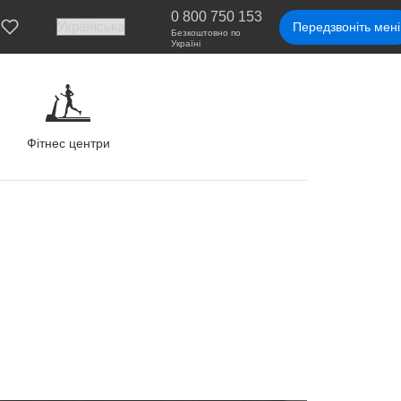
0 800 750 153
Передзвоніть мені
Безкоштовно по
Україні
Фітнес центри