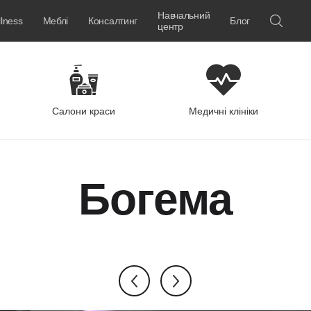
Навчальний
lness
Меблі
Консалтинг
Блог
центр
Салони краси
Медичні клініки
Богема