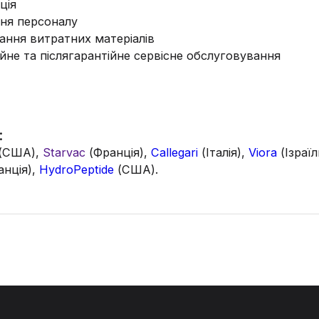
ція
ня персоналу
ання витратних матеріалів
йне та післягарантійне сервісне обслуговування
:
(США),
Starvac
(Франція),
Callegari
(Італія),
Viora
(Ізраїл
нція),
HydroPeptide
(США).