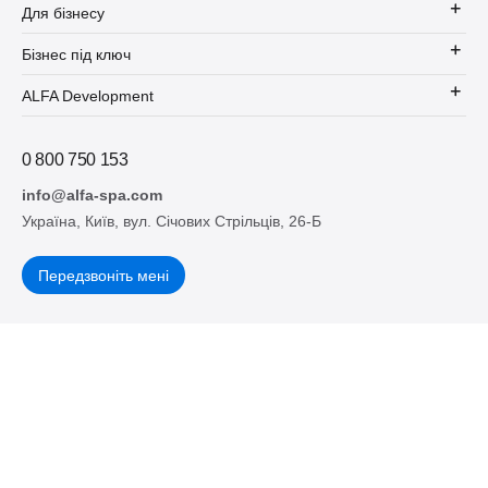
Для бізнесу
Ми чекаємо на вас в офісі
ALFA Development
за адресою
м.
Київ, Січових Стрільців 26Б,
готові проконсультувати вас,
Бізнес під ключ
надати нові ідеї, натхнення, нашу підтримку та супровід.
ALFA Development
0 800 750 153
info@alfa-spa.com
Україна, Київ, вул. Січових Стрільців, 26-Б
Передзвоніть мені
Підпишіться на наш блог