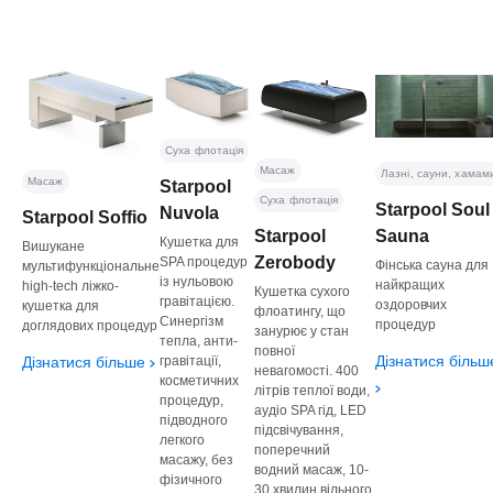
Суха флотація
Масаж
Лазні, сауни, хамам
Масаж
Starpool
Суха флотація
Starpool Soul
Nuvola
Starpool Soffio
Starpool
Sauna
Кушетка для
Вишукане
Zerobody
SPA процедур
Фінська сауна для
мультифункціональне
із нульовою
найкращих
high-tech ліжко-
Кушетка сухого
гравітацією.
оздоровчих
кушетка для
флоатингу, що
Синергізм
процедур
доглядових процедур
занурює у стан
тепла, анти-
повної
Дізнатися більш
Дізнатися більше
гравітації,
невагомості. 400
косметичних
літрів теплої води,
процедур,
аудіо SPA гід, LED
підводного
підсвічування,
легкого
поперечний
масажу, без
водний масаж, 10-
фізичного
30 хвилин вільного