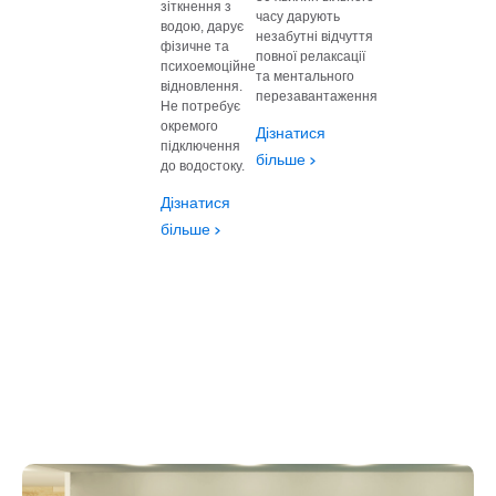
зіткнення з
часу дарують
водою, дарує
незабутні відчуття
фізичне та
повної релаксації
психоемоційне
та ментального
відновлення.
перезавантаження
Не потребує
окремого
Дізнатися
підключення
більше
до водостоку.
Дізнатися
більше