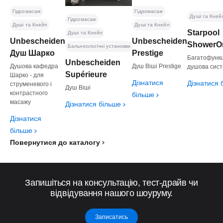
Гідромасаж
Гідромасаж
Душі та Кней
Гідромасаж
Душі та Кнейп
Душі та Кнейп
Starpool
Душі та Кнейп
Unbescheiden
Unbescheiden
ShowerO
Бальнеологічні установки
Душ Шарко
Prestige
Багатофунк
Unbescheiden
Душова кафедра
Душ Віші Prestige
душова сис
Supérieure
Шарко - для
Дізнатися
Дізнатися 
струменевого і
Душ Віші
контрастного
більше
масажу
Дізнатися більше
Дізнатися
більше
Повернутися до каталогу
Запишіться на консультацію, тест-драйв чи
відвідування нашого шоуруму.
Записатись