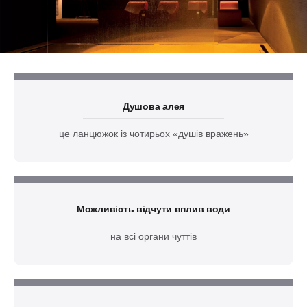
Душова алея
це ланцюжок із чотирьох «душів вражень»
Можливість відчути вплив води
на всі органи чуттів