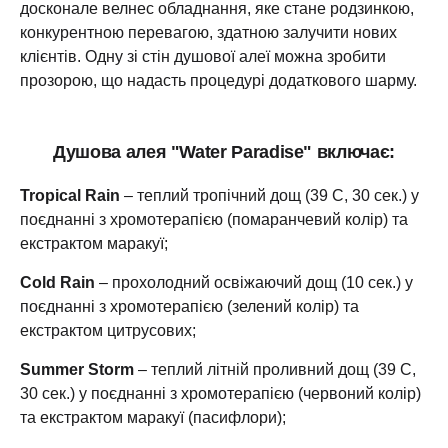
досконале велнес обладнання, яке стане родзинкою,
конкурентною перевагою, здатною залучити нових
клієнтів. Одну зі стін душової алеї можна зробити
прозорою, що надасть процедурі додаткового шарму.
Душова
алея
"Water Paradise"
включає
:
Tropical Rain
– теплий тропічний дощ (39 С, 30 сек.) у
поєднанні з хромотерапією (помаранчевий колір) та
екстрактом маракуї;
Cold Rain
– прохолодний освіжаючий дощ (10 сек.) у
поєднанні з хромотерапією (зелений колір) та
екстрактом цитрусових;
Summer Storm
– теплий літній проливний дощ (39 С,
30 сек.) у поєднанні з хромотерапією (червоний колір)
та екстрактом маракуї (пасифлори);