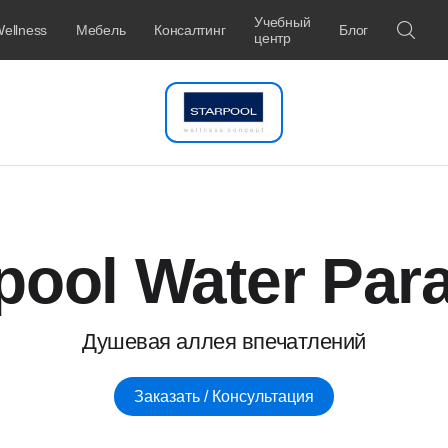
Учебный
ellness
Мебель
Консалтинг
Блог
центр
pool Water Par
Душевая аллея впечатлений
Заказать / Консультация