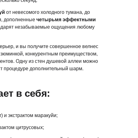
сколько секунд.
уй
от невесомого холодного тумана, до
я, дополненные
четырьмя эффектными
дарят незабываемые ощущения любому
ерьер, и вы получите совершенное велнес
 изюминкой, конкурентным преимуществом,
ентов. Одну из стен душевой аллеи можно
аст процедуре дополнительный шарм.
ет в себя:
) и экстрактом маракуйи;
рактом цитрусовых;