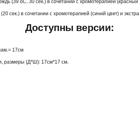
дь (39 оС, 30 сек.) в сочетании с хромотерапией (красный
0 сек.) в сочетании с хромотерапией (синий цвет) и экстр
Доступны версии:
иам.= 17см
, размеры (Д*Ш): 17см*17 см.