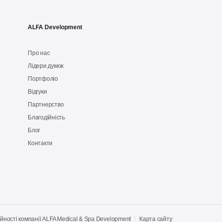
ALFA Development
Про нас
Лідери думок
Портфоліо
Відгуки
Партнерство
Благодійність
Блог
Контакти
йності компанії ALFA Medical & Spa Development
Карта сайту