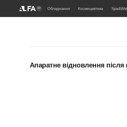
Обладнання
Космецевтика
Spa&Wel
Апаратне відновлення після 