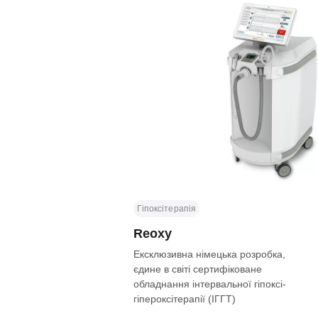
Гіпоксітерапія
Reoxy
Ексклюзивна німецька розробка,
єдине в світі сертифіковане
обладнання інтервальної гіпоксі-
гіпероксітерапії (ІГГТ)