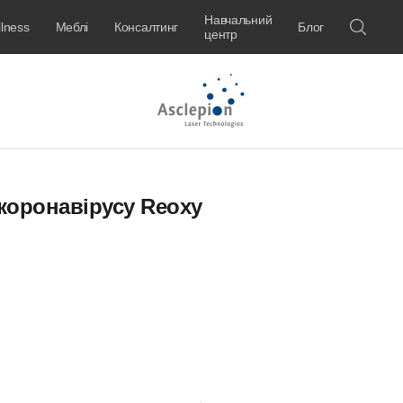
Навчальний
lness
Меблі
Консалтинг
Блог
центр
коронавірусу Reoxy