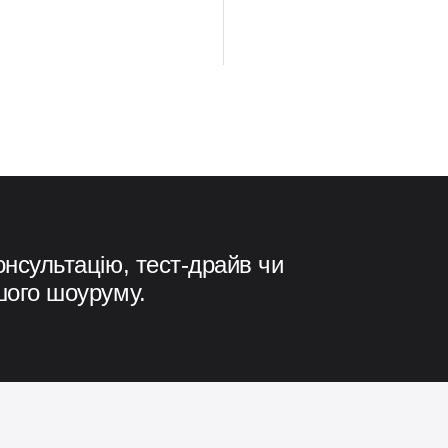
онсультацію, тест-драйв чи
шого шоуруму.