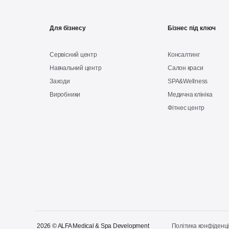
Для бізнесу
Бізнес під ключ
Сервісний центр
Консалтинг
Навчальний центр
Салон краси
Заходи
SPA&Wellness
Виробники
Медична клініка
Фітнес центр
2026 © ALFA Medical & Spa Development
Політика конфіденці