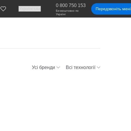
0 800 750 153
Передзвоніть мені
Безкоштовно по
Україні
Усі бренди
Всі технології