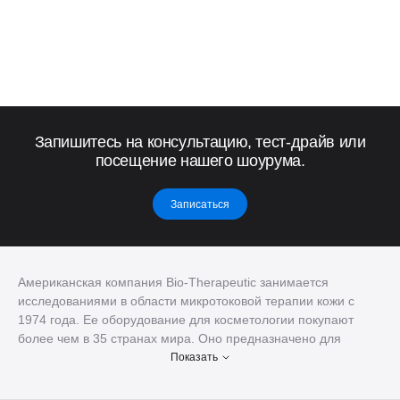
Запишитесь на консультацию, тест-драйв или
посещение нашего шоурума.
Записаться
Американская компания Bio-Therapeutic занимается
исследованиями в области микротоковой терапии кожи с
1974 года. Ее оборудование для косметологии покупают
более чем в 35 странах мира. Оно предназначено для
разных процедур по омоложению кожи и коррекции
Показать
эстетических проблем. Благодаря компании AlfaSpa, в
Украине вы можете купить Bio-Therapeutic оборудование для