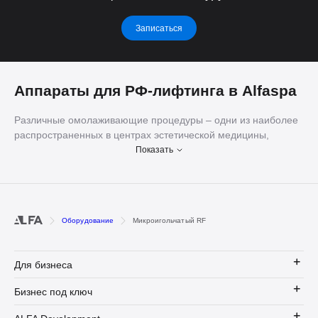
Записаться
Аппараты для РФ-лифтинга в Alfaspa
Различные омолаживающие процедуры – одни из наиболее
распространенных в центрах эстетической медицины,
косметологических клиниках и салонах. Современные
Показать
аппаратные технологии значительно расширяют
возможности оказания таких услуг. ALFA Medical & SPA
Development предлагает инновационные аппараты для РФ-
лифтинга. Мы являемся официальным дистрибьютором
Оборудование
Микроигольчатый RF
южнокорейского производителя, поставляем оборудование
без посредников, настраиваем его и обучаем персонал
работе с ним.
Для бизнеса
Что такое микроигольчатый РФ-
Бизнес под ключ
лифтинг и как он воздействует?