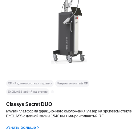
RF - Радиочастотная терапия
Микроигольчатый RF
Er:GLASS эрбий на стекле
Classys Secret DUO
Мультиплатформа фракционного омоложения: лазер на эрбиевом стекле
Er:GLASS с длиной волны 1540 нм + микроигольчатый RF
Узнать больше