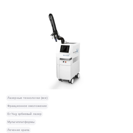
Лазерные технологии (все)
Фракционное омоложение
Er:Yag эрбиевый лазер
Мультиплатформы
Лечение храпа