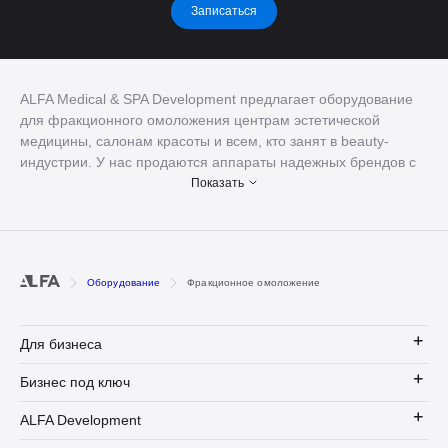
Записаться
ALFA Medical & SPA Development предлагает оборудование
для фракционного омоложения центрам эстетической
медицины, салонам красоты и всем, кто занят в beauty-
индустрии. У нас продаются аппараты надежных брендов с
мировым именем – это устройства категории премиум,
Показать
работающие по современным технологиям. Поставляем
аппараты во все города Украины, помогаем с их настройкой
и обслуживанием.
Что такое фракционное омоложение
Оборудование
Фракционное омоложение
и как работает аппарат?
Для бизнеса
Фракционный фототермолиз – это лазерная технология
омоложения кожи и устранения других эстетических
Бизнес под ключ
дефектов, таких как рубцы, морщины, растяжки, пигментные
пятна и пр. Процедура стала достойным конкурентом
ALFA Development
пластическим операциям, обеспечивая длительный эффект