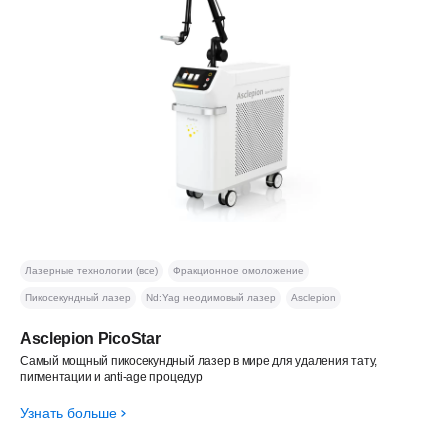
Лазерные технологии (все)
Фракционное омоложение
Пикосекундный лазер
Nd:Yag неодимовый лазер
Asclepion
Asclepion PicoStar
Самый мощный пикосекундный лазер в мире для удаления тату,
пигментации и anti-age процедур
Узнать больше