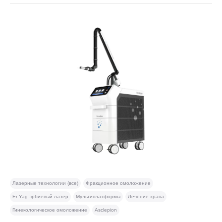
Лазерные технологии (все)
Фракционное омоложение
Er:Yag эрбиевый лазер
Мультиплатформы
Лечение храпа
Гинекологическое омоложение
Asclepion