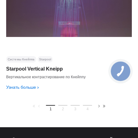
Системы Кнейппа
Starpool
Starpool Vertical Kneipp
Вертикальное контрастирование по Кнейппу
Узнать больше
1
2
3
4