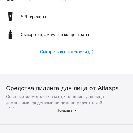
SPF средства
Сыворотки, ампулы и концентраты
Смотреть все категории
Уход за кожей тела
Кремы
Масла для лица
Средства пилинга для лица
от Alfaspa
Опытные косметологи знают, что
пилинг для лица
SPA-аксессуары
домашними средствами
не демонстрирует такой
эффективности, как после использования
Показать
профессиональной косметики. Поэтому компания ALFA
Medical & SPA Development предлагает качественные
составы для пилинга, предназначенные для использования