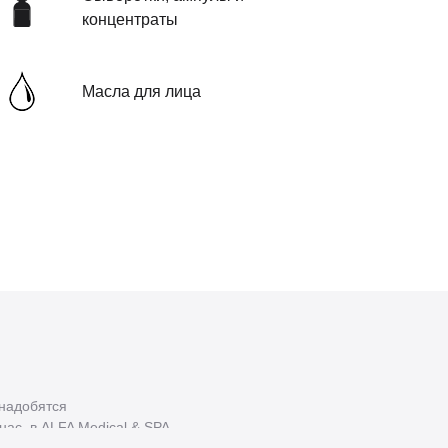
концентраты
Масла для лица
онадобятся
нас, в ALFA Medical & SPA
 приготовления и нанесения