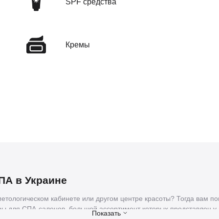
SPF средства
Кремы
ПА в Украине
метологическом кабинете или другом центре красоты? Тогда вам п
ры для СПА-салонов
, большой ассортимент которых представлен у 
Показать
 различные принадлежности известных в мире производителей для