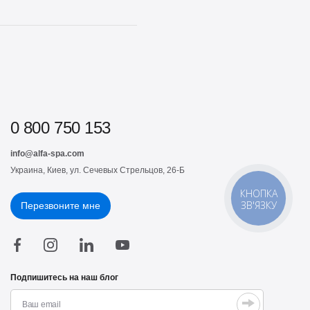
ргенных материалов, которые
 становятся причиной
А-продукции
. Помимо
олнив общий стиль и
0 800 750 153
info@alfa-spa.com
Украина, Киев, ул. Сечевых Стрельцов, 26-Б
для термоконтрастного
КНОПКА
ения
профессиональной
ЗВ'ЯЗКУ
Перезвоните мне
 при приготовлении
держать пропорции
Подпишитесь на наш блог
едиентов. Изготовлены из
ь, они не занимают много