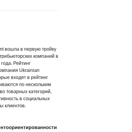
nt вошла в первую тройку
трибьюторских компаний в
 года. Рейтинг
омпания Ukrainian
орые входят в рейтинг
ниваются по нескольким
во товарных категорий,
тивность в социальных
вы клиентов.
ентоориентированности