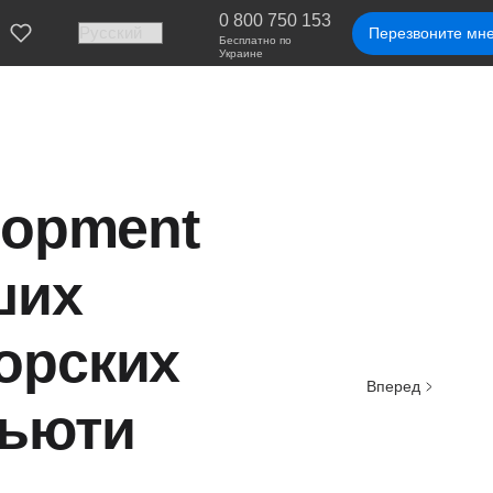
0 800 750 153
Перезвоните мн
Бесплатно по
Украине
lopment
ших
орских
Вперед
бьюти