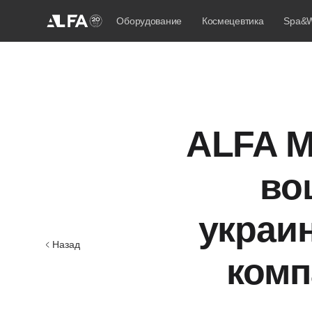
Оборудование
Космецевтика
Spa&W
ALFA M
во
украи
Назад
комп