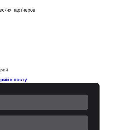
еских партнеров
арий
рий к посту