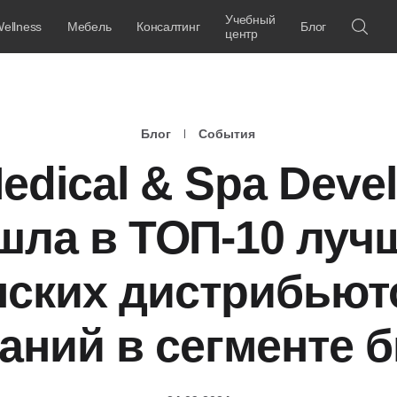
Учебный
ellness
Мебель
Консалтинг
Блог
центр
Блог
События
edical & Spa Deve
шла в ТОП-10 луч
нских дистрибьют
аний в сегменте 