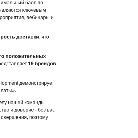
ксимальный балл по
ы являются ключевым
ероприятия, вебинары и
орость доставки
, что
го положительных
представляет
19 брендов
,
elopment демонстрирует
платы».
делу нашей команды
тво и доверие - без вас
е свершения, поэтому