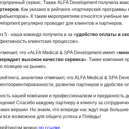
 безупречный сервис. Также ALFA Development получила ма
артнеров
. Как указано в рейтинге «партнерские программ
трибьюторов». К таким мероприятиям относятся учебные м
elopment регулярно проводит для клиентов и партнеров.
з 5 - наша команда получила и за «
удобство оплаты и ск
фективность клиентских процессов».
отмечает, что «ALFA Medical & SPA Development имеет «
мно
тверждает высокое качество сервиса
». Также компания 
ю позицию на рынке».
ейтинга, аналитики отмечают, что ALFA Medical & SPA Dev
иентоориентированности, развитии партнеров и удобстве о
ьность нашей компании и профессионализм и преданность 
ценки! Спасибо каждому партнеру и клиенту за сотрудничес
таких вершин. Но знаем, что впереди нас ждут еще больши
м все возможное для общего успеха и Победы!
 рейтингом можно
по ссылке
.