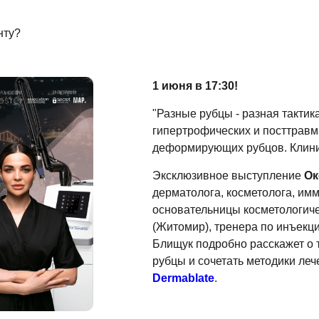
нту?
1 июня в 17:30!
"Разные рубцы - разная тактика
гипертрофических и посттравм
деформирующих рубцов. Клини
Эксклюзивное выступление
Ок
дерматолога, косметолога, им
основательницы косметологич
(Житомир), тренера по инъекц
Блищук подробно расскажет о т
рубцы и сочетать методики ле
Dermablate
.