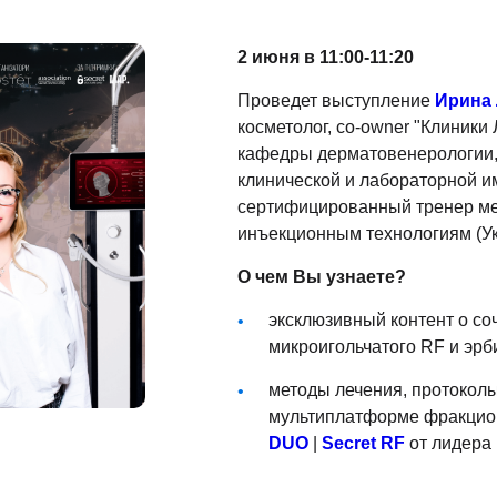
2 июня в 11:00-11:20
Проведет выступление
Ирина 
косметолог, co-owner "Клиники 
кафедры дерматовенерологии,
клинической и лабораторной 
сертифицированный тренер ме
инъекционным технологиям (Ук
О чем Вы узнаете?
эксклюзивный контент о со
микроигольчатого RF и эрб
методы лечения, протоколы
мультиплатформе фракцио
DUO
|
Secret RF
от лидера