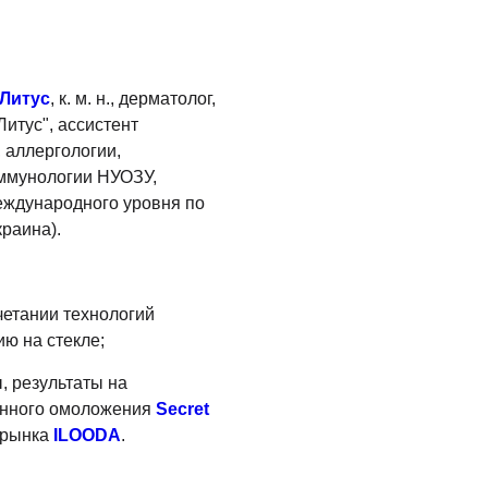
Литус
, к. м. н., дерматолог,
Литус", ассистент
 аллергологии,
иммунологии НУОЗУ,
ждународного уровня по
раина).
четании технологий
ию на стекле;
, результаты на
нного омоложения
Secret
 рынка
ILOODA
.