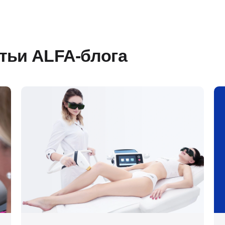
атьи ALFA-блога