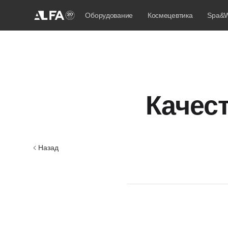
Оборудование
Космецевтика
Spa&W
Качес
Назад