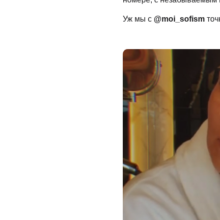
Уж мы с
@moi_sofism
точ