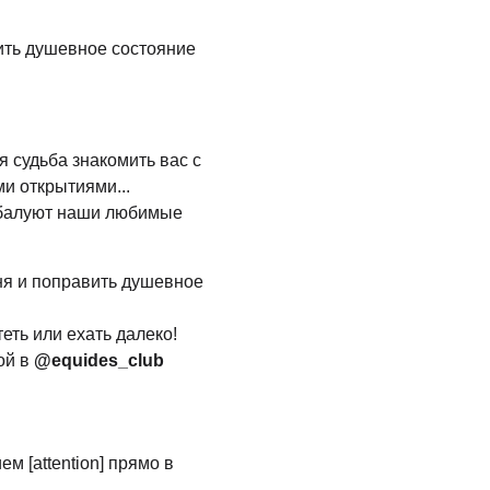
вить душевное состояние
я судьба знакомить вас c
и открытиями...
с балуют наши любимые
дня и поправить душевное
теть или ехать далеко!
ой в
@equides_club
м [attention] прямо в