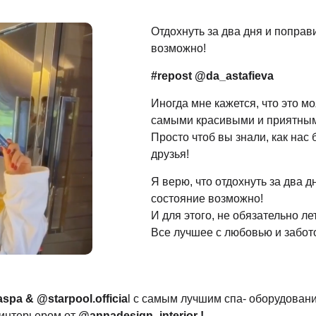
Отдохнуть за два дня и попра
возможно!
#repost @da_astafieva
Иногда мне кажется, что это мо
самыми красивыми и приятным
Просто чтоб вы знали, как на
друзья!
Я верю, что отдохнуть за два 
состояние возможно!
И для этого, не обязательно ле
Все лучшее с любовью и забот
spa & @starpool.officia
l с самым лучшим спа- оборудование
интерьером от
@annadesign_interior !