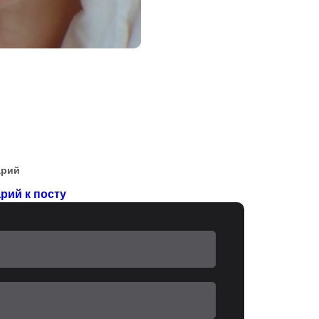
арий
рий к посту