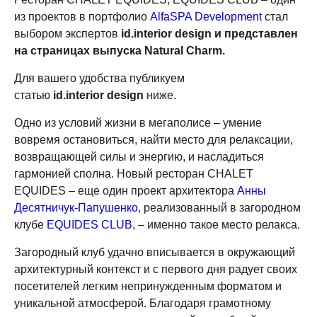
из проектов в портфолио
AlfaSPA Development
стал
выбором экспертов
id
.
interior
design
и представлен
на страницах выпуска
Natural
Charm
.
Для вашего удобства публикуем
статью
id
.
interior
design
ниже.
Одно из условий жизни в мегаполисе – умение
вовремя остановиться, найти место для релаксации,
возвращающей силы и энергию, и насладиться
гармонией сполна. Новый ресторан CHALET
EQUIDES – еще один проект архитектора
Анны
Десятничук-Папушенко
, реализованный в загородном
клубе
EQUIDES CLUB
, – именно такое место релакса.
Загородный клуб удачно вписывается в окружающий
архитектурный контекст и с первого дня радует своих
посетителей легким непринужденным форматом и
уникальной атмосферой. Благодаря грамотному