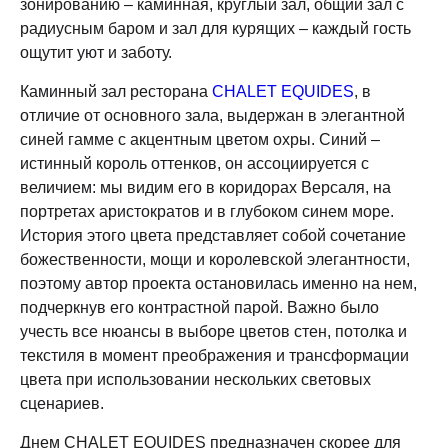
зонированию – каминная, круглый зал, общий зал с
радиусным баром и зал для курящих – каждый гость
ощутит уют и заботу.
Каминный зал ресторана
CHALET EQUIDES
, в
отличие от основного зала, выдержан в элегантной
синей гамме с акцентным цветом охры. Синий –
истинный король оттенков, он ассоциируется с
величием: мы видим его в коридорах Версаля, на
портретах аристократов и в глубоком синем море.
История этого цвета представляет собой сочетание
божественности, мощи и королевской элегантности,
поэтому автор проекта остановилась именно на нем,
подчеркнув его контрастной парой. Важно было
учесть все нюансы в выборе цветов стен, потолка и
текстиля в момент преображения и трансформации
цвета при использовании нескольких световых
сценариев.
Днем CHALET EQUIDES предназначен скорее для