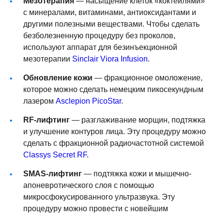
Мезотерапия
— насыщение клеток «коктейлями»
с минералами, витаминами, антиоксидантами и
другими полезными веществами. Чтобы сделать
безболезненную процедуру без проколов,
используют аппарат для безинъекционной
мезотерапии
Sinclair Viora Infusion
.
Обновление кожи
— фракционное омоложение,
которое можно сделать немецким пикосекундным
лазером
Asclepion PicoStar
.
RF-лифтинг
— разглаживание морщин, подтяжка
и улучшение контуров лица. Эту процедуру можно
сделать с фракционной радиочастотной системой
Classys Secret RF
.
SMAS-лифтинг
— подтяжка кожи и мышечно-
апоневротического слоя с помощью
микросфокусированного ультразвука. Эту
процедуру можно провести с новейшим