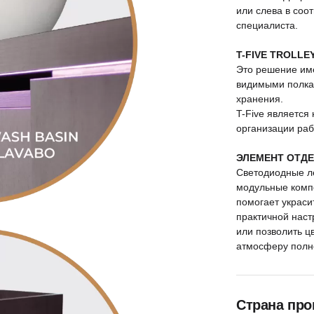
или слева в соо
специалиста.
T-FIVE TROLLE
Это решение име
видимыми полка
хранения.
T-Five являетс
организации раб
ЭЛЕМЕНТ ОТД
Светодиодные л
модульные комп
помогает украси
практичной наст
или позволить ц
атмосферу полно
Страна про