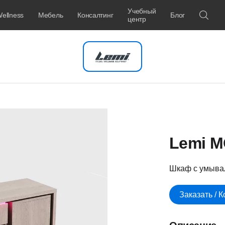
Учебный
ellness
Мебель
Консалтинг
Блог
центр
Lemi M
Шкаф с умыва
Заказать / 