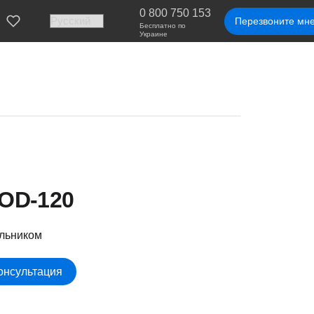
0 800 750 153
Перезвоните мн
Бесплатно по
Украине
OD-120
льником
Консультация