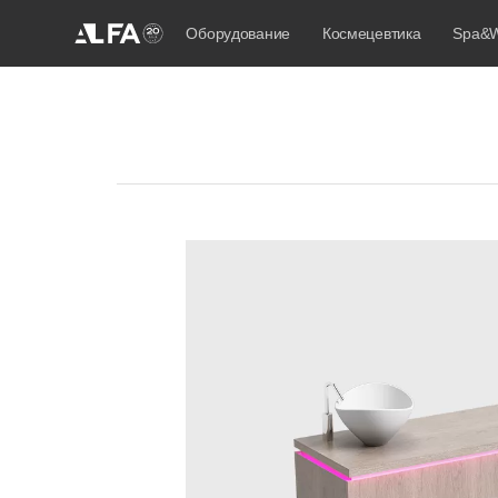
Оборудование
Космецевтика
Spa&W