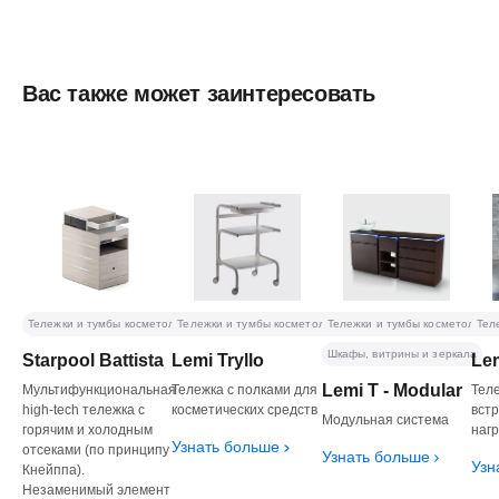
Вас также может заинтересовать
Тележки и тумбы косметологические
Тележки и тумбы косметологические
Тележки и тумбы косметологич
Тел
Шкафы, витрины и зеркала
Starpool Battista
Lemi Tryllo
Le
Lemi T - Modular
Мультифункциональная
Тележка с полками для
Тел
high-tech тележка с
косметических средств
вст
Модульная система
горячим и холодным
наг
Узнать больше
отсеками (по принципу
Узнать больше
Узн
Кнейппа).
Незаменимый элемент