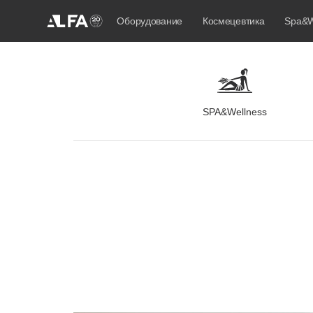
Оборудование
Космецевтика
Spa&W
SPA&Wellness