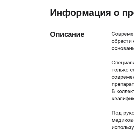
Информация о пр
Описание
Cовремен
обрести 
основаны
Специал
только с
совреме
препарат
В колле
квалифи
Под руко
медиков
использу