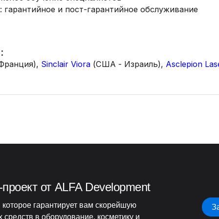
: гарантийное и пост-гарантийное обслуживание
:
Франция),
Sinclair Viora
(США - Израиль),
Asclepion Las
-проект от ALFA Development
 которое гарантирует вам скорейшую
З
 средств в оборудование, косметику и