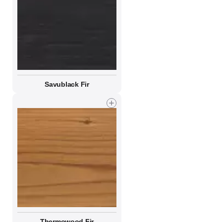
Savublack Fir
Thermowood Fir