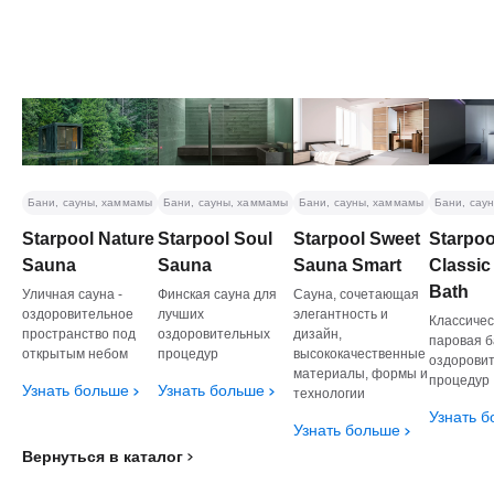
Бани, сауны, хаммамы
Бани, сауны, хаммамы
Бани, сауны, хаммамы
Бани, сау
Starpool Nature
Starpool Soul
Starpool Sweet
Starpoo
Sauna
Sauna
Sauna Smart
Classic
Bath
Уличная сауна -
Финская сауна для
Сауна, сочетающая
оздоровительное
лучших
элегантность и
Классичес
пространство под
оздоровительных
дизайн,
паровая б
открытым небом
процедур
высококачественные
оздорови
материалы, формы и
процедур
Узнать больше
Узнать больше
технологии
Узнать 
Узнать больше
Вернуться в каталог