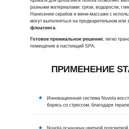
Кровать для флоатинга Nuvola позволяет вы
разными материалами: грязи, водоросли, глина
Нанесение скрабов и мини-массажи с исполь
могут выполняться на предварительном или
флоатинга
.
Готовое премиальное решение
, легко тр
помещение в настоящий SPA.
ПРИМЕНЕНИЕ ST
Инновационная система Nuvola восста
борясь со стрессом, благодаря терап
Nuvola оснащена цветной подсветкой