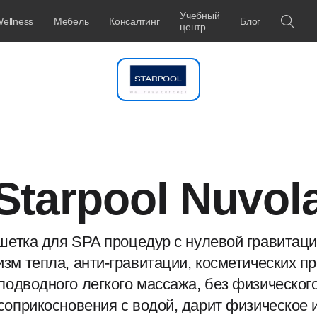
Учебный
ellness
Мебель
Консалтинг
Блог
центр
Starpool Nuvol
шетка для SPA процедур с нулевой гравитаци
зм тепла, анти-гравитации, косметических п
подводного легкого массажа, без физическог
соприкосновения с водой, дарит физическое 