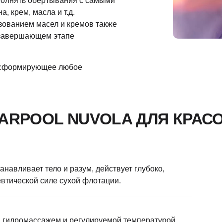
полнять обертывания с самыми
, крем, масла и т.д.
зованием масел и кремов также
 завершающем этапе
ансформирующее любое
ARPOOL NUVOLA ДЛЯ КРАС
навливает тело и разум, действует глубоко,
евтической силе сухой флотации.
, гидромассажем и регулируемой температурой