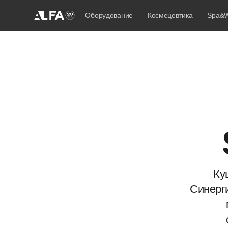
Оборудование
Космецевтика
Spa&W
Ку
Синерги