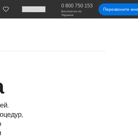
0 800 750 153
Перезвоните мн
Бесплатно по
Украине
a
ей.
роцедур,
о
и