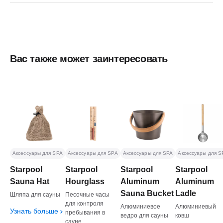
Вас также может заинтересовать
Аксессуары для SPA
Аксессуары для SPA
Аксессуары для SPA
Аксессуары для S
Starpool
Starpool
Starpool
Starpool
Sauna Hat
Hourglass
Aluminum
Aluminum
Sauna Bucket
Ladle
Шляпа для сауны
Песочные часы
для контроля
Алюминиевое
Алюминиевый
Узнать больше
пребывания в
ведро для сауны
ковш
сауне