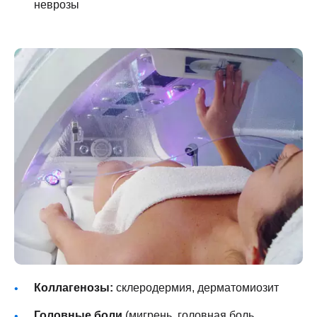
неврозы
Коллагенозы:
склеродермия, дерматомиозит
Головные боли
(мигрень, головная боль