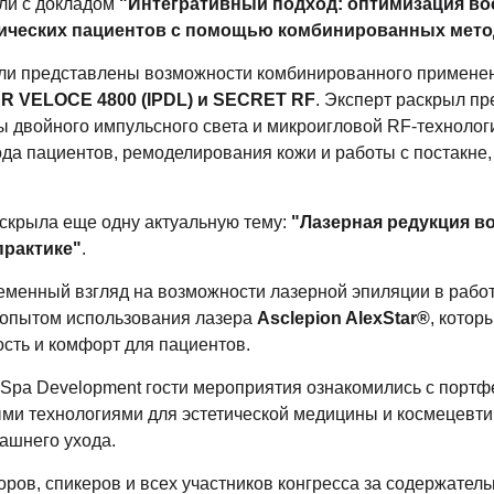
ли с докладом
"Интегративный подход: оптимизация во
ических пациентов с помощью комбинированных мето
ли представлены возможности комбинированного примене
ER VELOCE 4800 (IPDL) и SECRET RF
. Эксперт раскрыл п
 двойного импульсного света и микроигловой RF-технолог
да пациентов, ремоделирования кожи и работы с постакне
скрыла еще одну актуальную тему:
"Лазерная редукция в
практике"
.
еменный взгляд на возможности лазерной эпиляции в работ
 опытом использования лазера
Asclepion AlexStar®
, котор
сть и комфорт для пациентов.
 Spa Development гости мероприятия ознакомились с порт
и технологиями для эстетической медицины и космецевти
ашнего ухода.
ров, спикеров и всех участников конгресса за содержател