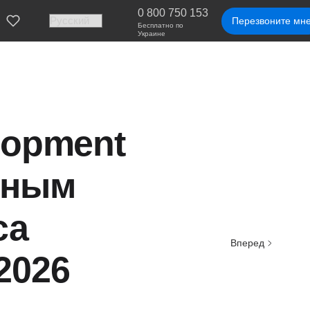
0 800 750 153
Перезвоните мн
Бесплатно по
Украине
lopment
вным
са
Вперед
2026