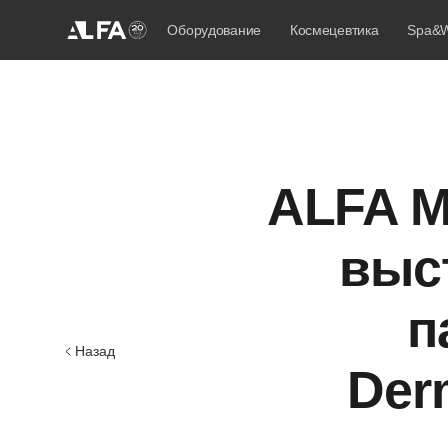
Оборудование
Космецевтика
Spa&W
ALFA M
выс
п
Назад
Der