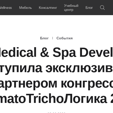
Учебный
ellness
Мебель
Консалтинг
Блог
центр
Блог
События
edical & Spa Deve
тупила эксклюзи
артнером конгрес
matoTrichoЛогика 