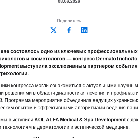
08.06.2026
Поделитесь
 Киеве состоялось одно из ключевых профессиональны
рихологов и косметологов — конгресс DermatoTrichoЛо
velopment выступила эксклюзивным партнером события
трихологии.
тники конгресса могли ознакомиться с актуальными научны
и решениями в области диагностики, лечения и профилакти
й. Программа мероприятия объединила ведущих украинских
ческим опытом и эффективными алгоритмами ведения паци
аммы выступили
KOL ALFA Medical & Spa Development
с до
технологиям в дерматологии и эстетической медицине.