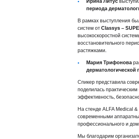
Ирина Литус
выступи
периода дерматолог
В рамках выступления бы
систем от
Classys – SUP
высокоскоростной системы
восстановительного перио
растяжками.
Мария Трифонова
ра
дерматологической 
Спикер представила совр
поделилась практическим
эффективность, безопасно
На стенде ALFA Medical &
современными аппаратным
профессионального и дом
Мы благодарим организато