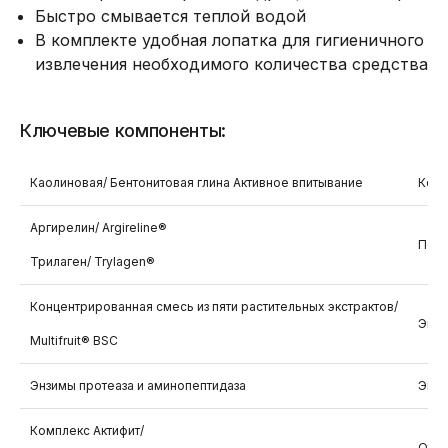
Быстро смывается теплой водой
В комплекте удобная лопатка для гигиеничного
извлечения необходимого количества средства
Ключевые компоненты:
Каолиновая/ Бентонитовая глина Активное впитывание
Конт
Аргирелин/ Argireline®
Пепт
Трилаген/ Trylagen®
Концентрированная смесь из пяти растительных экстрактов/
Эксф
Multifruit® BSC
Энзимы протеаза и аминопептидаза
Энзи
Комплекс Актифит/
Отбе