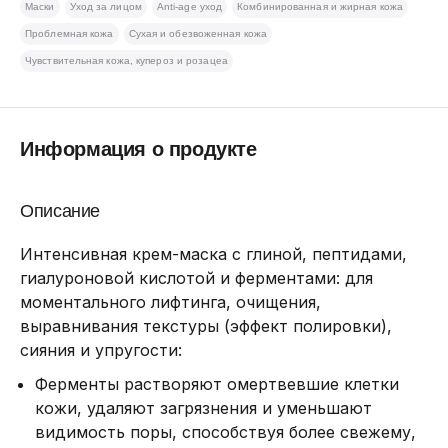
Маски
Уход за лицом
Anti-age уход
Комбинированная и жирная кожа
Проблемная кожа
Сухая и обезвоженная кожа
Чувствительная кожа, купероз и розацеа
Информация о продукте
Описание
Интенсивная крем-маска с глиной, пептидами,
гиалуроновой кислотой и ферментами: для
моментального лифтинга, очищения,
выравнивания текстуры (эффект полировки),
сияния и упругости:
Ферменты растворяют омертвевшие клетки
кожи, удаляют загрязнения и уменьшают
видимость поры, способствуя более свежему,