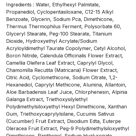
Ingredients : Water, Ethylhexyl Palmitate,
Propanediol, Cyclopentasiloxane, C12-15 Alkyl
Benzoate, Glycerin, Sodium Pca, Dimethicone,
Thermus Thermophilus Ferment, Polysorbate 60,
Glyceryl Stearate, Peg-100 Stearate, Titanium
Dioxide, Hydroxyethyl Acrylate/Sodium
Acryloyldimethyl Taurate Copolymer, Cetyl Alcohol,
Boron Nitride, Calendula Officinalis Flower Extract,
Camellia Oleifera Leaf Extract, Caprylyl Glycol,
Chamomilla Recutita (Matricaria) Flower Extract,
Citric Acid, Cyclomethicone, Sodium Citrate, 1,2-
Hexanediol, Caprylyl Methicone, Alumina, Allantoin,
Aloe Barbadensis Leaf Juice, Chlorphenesin, Alpinia
Galanga Extract, Triethoxysilylethyl
Polydimethylsiloxyethyl Hexyl Dimethicone, Xanthan
Gum, Triethoxycaprylylsilane, Cucumis Sativus
(Cucumber) Fruit Extract, Disodium Edta, Euterpe
Oleracea Fruit Extract, Peg-9 Polydimethylsiloxyethyl
Dimethicone, Panthenol, Sodium Hyaluronate,