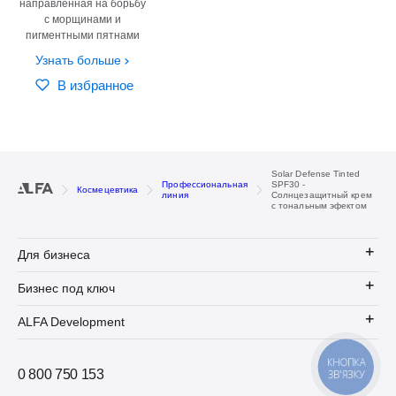
направленная на борьбу
с морщинами и
пигментными пятнами
Узнать больше
В избранное
Solar Defense Tinted
Профессиональная
SPF30 -
Космецевтика
линия
Солнцезащитный крем
с тональным эфектом
Для бизнеса
Бизнес под ключ
ALFA Development
КНОПКА
0 800 750 153
ЗВ'ЯЗКУ