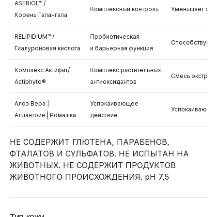
ASEBIOL™ /
Комплексный контроль
Уменьшает себ
Корень Галангала
RELIPIDIUM™ /
Пробиотическая
Способствуют р
Гиалуроновая кислота
и барьерная функция
Комплекс Актифит/
Комплекс растительных
Смесь экстракт
Actiphyte®
антиоксидантов
Алоэ Вера |
Успокаивающее
Успокаивают, с
Аллантоин | Ромашка
действие
НЕ СОДЕРЖИТ ГЛЮТЕНА, ПАРАБЕНОВ,
ФТАЛАТОВ И СУЛЬФАТОВ. НЕ ИСПЫТАН НА
ЖИВОТНЫХ. НЕ СОДЕРЖИТ ПРОДУКТОВ
ЖИВОТНОГО ПРОИСХОЖДЕНИЯ. pH 7,5