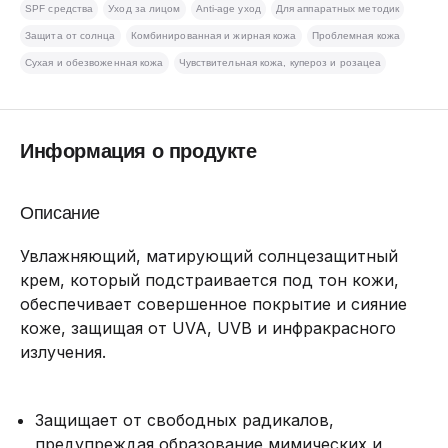
SPF средства
Уход за лицом
Anti-age уход
Для аппаратных методик
Защита от солнца
Комбинированная и жирная кожа
Проблемная кожа
Сухая и обезвоженная кожа
Чувствительная кожа, купероз и розацеа
Информация о продукте
Описание
Увлажняющий, матирующий солнцезащитный
крем, который подстраивается под тон кожи,
обеспечивает совершенное покрытие и сияние
коже, защищая от UVA, UVB и инфракрасного
излучения.
Защищает от свободных радикалов,
предупреждая образование мимических и