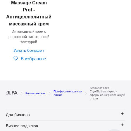
Massage Cream
Prof -
Антицеллюлитный
массажный крем
Интенсивный крем с
роскошной питательной
текстурой
Узнать больше
В избранное
Stainless Steel
Профессиональная
CryoGlobes - Крио-
Космецевтика
линия
сферы из нержавеющей
стали
Для бизнеса
Бизнес под ключ