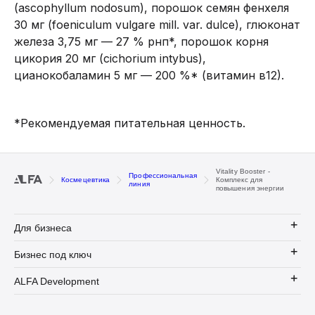
(ascophyllum nodosum), порошок семян фенхеля
30 мг (foeniculum vulgare mill. var. dulce), глюконат
железа 3,75 мг — 27 % рнп*, порошок корня
цикория 20 мг (cichorium intybus),
цианокобаламин 5 мг — 200 %* (витамин в12).
*Рекомендуемая питательная ценность.
Vitality Booster -
Профессиональная
Космецевтика
Комплекс для
линия
повышения энергии
Для бизнеса
Бизнес под ключ
ALFA Development