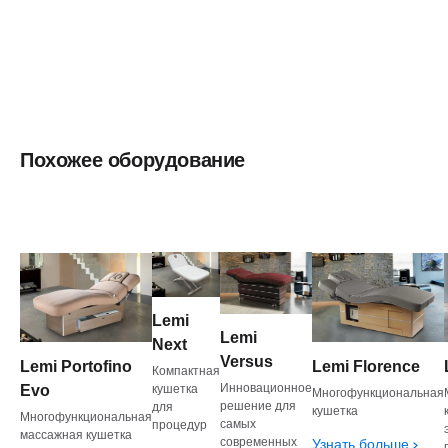
Похожее оборудование
Lemi
Lemi
Next
Versus
Lemi Portofino
Lemi Florence
Компактная
Инновационное
Evo
кушетка
Многофункциональная
решение для
для
кушетка
Многофункциональная
самых
процедур
массажная кушетка
современных
Узнать больше