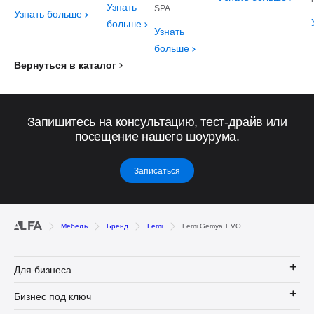
Узнать
SPA
Узнать больше
больше
Узнать
больше
Вернуться в каталог
Запишитесь на консультацию, тест-драйв или
посещение нашего шоурума.
Записаться
Мебель
Бренд
Lemi
Lemi Gemya EVO
Для бизнеса
Бизнес под ключ