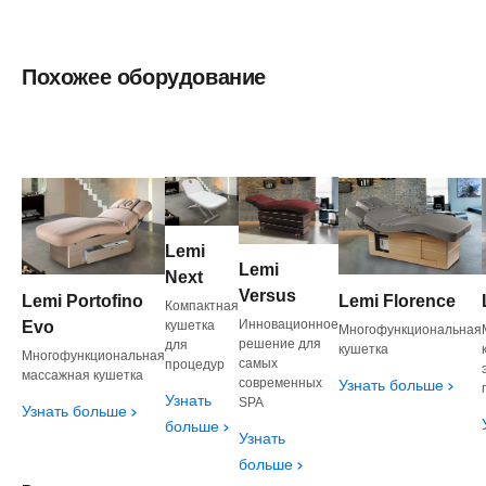
Похожее оборудование
Lemi
Lemi
Next
Versus
Lemi Portofino
Lemi Florence
Компактная
Инновационное
Evo
кушетка
Многофункциональная
решение для
для
кушетка
Многофункциональная
самых
процедур
массажная кушетка
современных
Узнать больше
Узнать
SPA
Узнать больше
больше
Узнать
больше