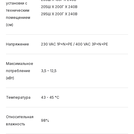
установки с
205Ш X 200Г X 240В
техническим
295Ш X 200Г X 240В
помещением
(см)
Напряжение
230 VAC 1P+N+PE / 400 VAC 3P+N+PE
Максимальное
потребление
3,5 – 12,5
(кВт)
Температура
43 - 45 °C
Относительная
98%
влажность