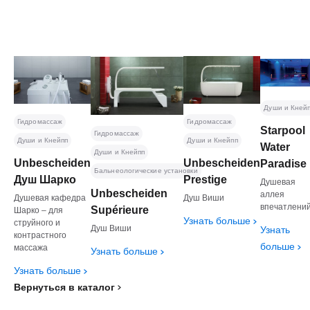
Души и Кней
Гидромассаж
Гидромассаж
Starpool
Гидромассаж
Души и Кнейпп
Души и Кнейпп
Water
Души и Кнейпп
Unbescheiden
Unbescheiden
Paradise
Бальнеологические установки
Душ Шарко
Prestige
Душевая
Unbescheiden
аллея
Душевая кафедра
Душ Виши
впечатлени
Supérieure
Шарко – для
Узнать больше
струйного и
Душ Виши
Узнать
контрастного
больше
массажа
Узнать больше
Узнать больше
Вернуться в каталог