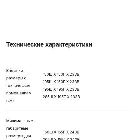
Технические характеристики
Внешние
150Ш X 150Г X 233В
размеры с
195Ш X 150Г X 233В
техническим
195Ш X 195Г X 233В
помещением
285Ш X 195Г X 233В
(см)
Минимальные
габаритные
160Ш X 155Г X 240В
размеры для
205Ш X 155Г X 240В