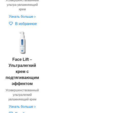
Усовершенствованный
ультра-увлажняющий
крем
Узнать больше
В избранное
Face Lift –
Ультралегкий
крем с
подтягивающим
эффектом
Усовершенствованный
ультралегкий
увлажняющий крем
Узнать больше