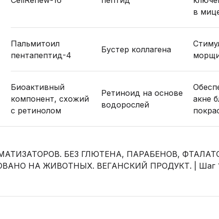
CellRenew-16
пептид
ключе
в миц
Пальмитоил
Стиму
Бустер коллагена
пентапептид-4
морщи
Биоактивный
Обесп
Ретиноид на основе
компонент, схожий
акне 
водорослей
с ретинолом
покра
МАТИЗАТОРОВ. БЕЗ ГЛЮТЕНА, ПАРАБЕНОВ, ФТАЛАТО
ВАНО НА ЖИВОТНЫХ. ВЕГАНСКИЙ ПРОДУКТ. | Шаг 1 pH