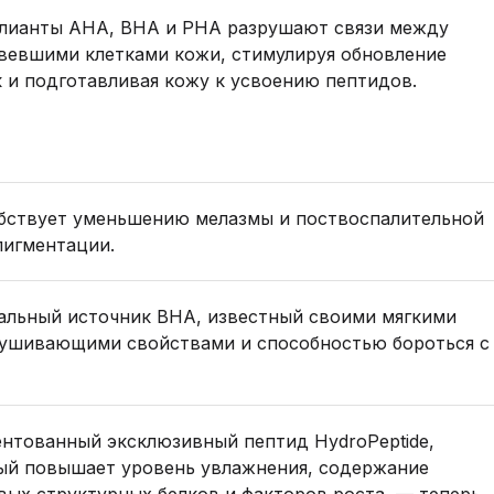
лианты AHA, BHA и PHA разрушают связи между
вевшими клетками кожи, стимулируя обновление
к и подготавливая кожу к усвоению пептидов.
бствует уменьшению мелазмы и поствоспалительной
пигментации.
альный источник BHA, известный своими мягкими
ушивающими свойствами и способностью бороться с
ентованный эксклюзивный пептид HydroPeptide,
ый повышает уровень увлажнения, содержание