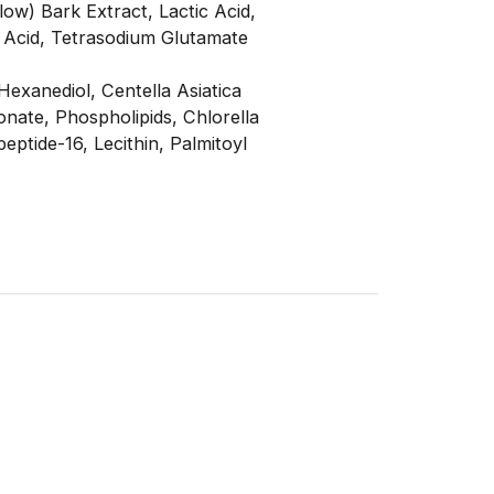
llow) Bark Extract, Lactic Acid,
 Acid, Tetrasodium Glutamate
Hexanediol, Centella Asiatica
ate, Phospholipids, Chlorella
eptide-16, Lecithin, Palmitoyl