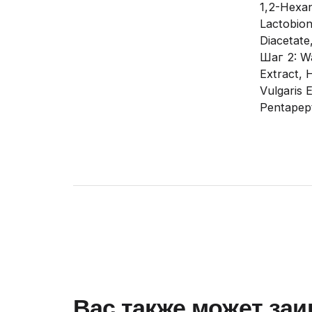
1,2-Hexane
Lactobion
Diacetate
Шаг 2: Wa
Extract, 
Vulgaris 
Pentapept
Вас также может за