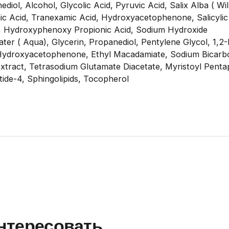
diol, Alcohol, Glycolic Acid, Pyruvic Acid, Salix Alba ( Wi
ic Acid, Tranexamic Acid, Hydroxyacetophenone, Salicylic
, Hydroxyphenoxy Propionic Acid, Sodium Hydroxide
ter ( Aqua), Glycerin, Propanediol, Pentylene Glycol, 1,2-
Hydroxyacetophenone, Ethyl Macadamiate, Sodium Bicarbon
Extract, Tetrasodium Glutamate Diacetate, Myristoyl Pentap
ide-4, Sphingolipids, Tocopherol
интересовать