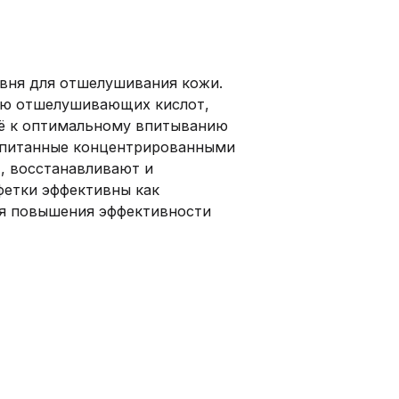
вня для отшелушивания кожи.
ью отшелушивающих кислот,
её к оптимальному впитыванию
ропитанные концентрированными
, восстанавливают и
фетки эффективны как
ля повышения эффективности