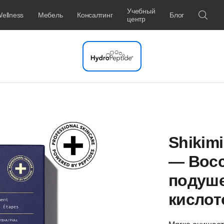
Учебный
ellness
Мебель
Консалтинг
Блог
центр
Shikim
— Вос
подуше
кислот