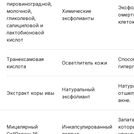
пировиноградной,
Эксфо
молочной,
Химические
омерт
гликолевой,
эксфолианты
клето
салициловой и
лактобионовой
кислот
Транексамовая
Спосо
Осветлитель кожи
кислота
гипер
Натур
Натуральный
Экстракт коры ивы
отшел
эксфолиант
акне.
Запат
Мицелярный
Инкапсулированный
котор