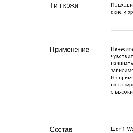
Тип кожи
Подходит
акне и з
Применение
Нанесите
чувствит
начинать
зависимо
Не прим
на аспир
с высок
Состав
Шаг 1: Wa