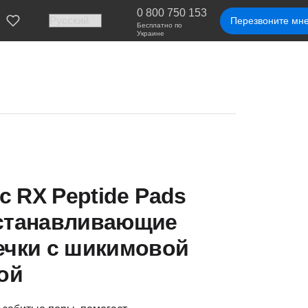
0 800 750 153
Перезвоните мн
Бесплатно по
Украине
ic RX Peptide Pads
станавливающие
чки с шикимовой
ой