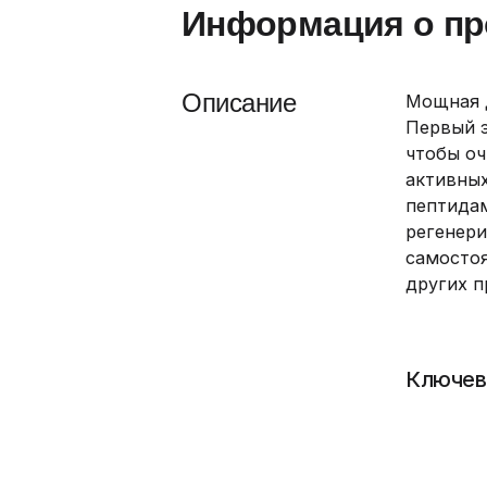
Информация о пр
Описание
Мощная 
Первый 
чтобы оч
активных
пептидам
регенери
самостоя
других п
Ключев