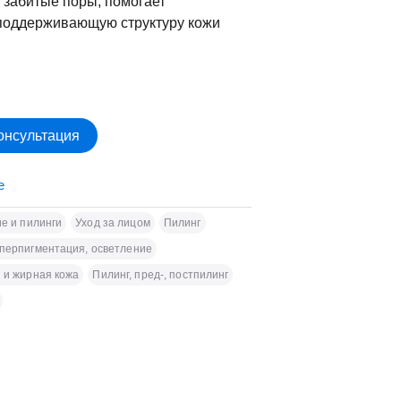
 забитые поры, помогает
поддерживающую структуру кожи
Консультация
е
е и пилинги
Уход за лицом
Пилинг
перпигментация, осветление
 и жирная кожа
Пилинг, пред-, постпилинг