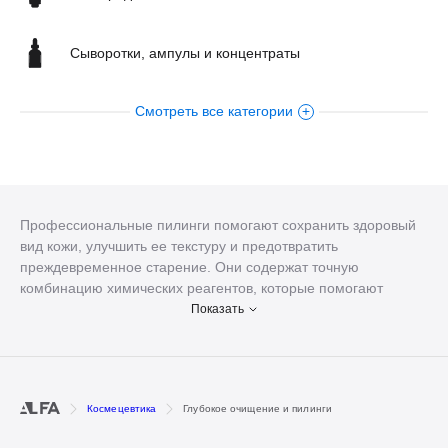
Сыворотки, ампулы и концентраты
Смотреть все категории
Уход за кожей тела
Кремы
Масла для лица
Профессиональные пилинги помогают сохранить здоровый
вид кожи, улучшить ее текстуру и предотвратить
преждевременное старение. Они содержат точную
SPA-аксессуары
комбинацию химических реагентов, которые помогают
справиться с гиперпигментацией, забитыми порами, акне,
Показать
постакне, морщинами, тусклым цветом лица и другими
эстетическими несовершенствами. Чтобы сделать своим
клиентам
глубокое очищение кожи
, подберите подходящий
пилинг и вспомогательные средства для проведения
Космецевтика
Глубокое очищение и пилинги
процедуры.