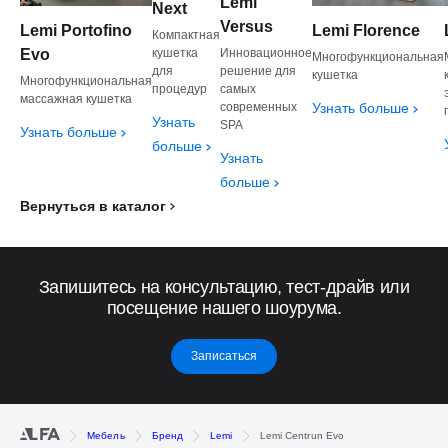
Lemi
Next
Versus
Lemi Portofino
Lemi Florence
Компактная
Инновационное
Evo
кушетка
Многофункциональная
решение для
для
кушетка
Многофункциональная
самых
процедур
массажная кушетка
современных
Узнать больше
Узнать
SPA
Узнать больше
больше
Узнать
больше
Вернуться в каталог
Запишитесь на консультацию, тест-драйв или
посещение нашего шоурума.
Записаться
Мебель
Бренд
Lemi
Lemi Centrun Evo