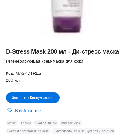
D-Stress Mask 200 мл - Ди-стресс маска
Регенерирующая крем-маска для кожи
Код: MASKDTRES
200 мл
Заказать / Консультация
В избранное
Маски
Кремы
Уход за лицом
Anti-age уход
Сухая и обезвоженная кожа
Чувствительная кожа, купероз и розацеа